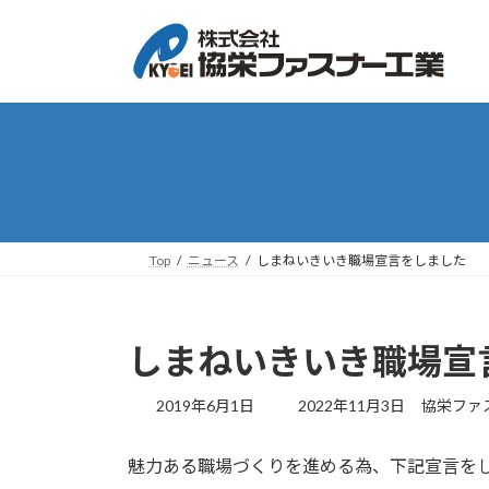
コ
ナ
ン
ビ
テ
ゲ
ン
ー
ツ
シ
へ
ョ
ス
ン
キ
に
ッ
移
プ
動
Top
ニュース
しまねいきいき職場宣言をしました
しまねいきいき職場宣
最
2019年6月1日
2022年11月3日
協栄ファス
終
更
魅力ある職場づくりを進める為、下記宣言を
新