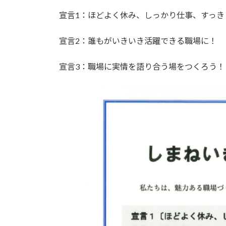
日
時
宣言1：ほどよく休み、しっかり仕事、すっき
:
宣言2：誰もがいきいき活躍できる職場に！
宣言3：職場に実情を語り合う場をつくろう！