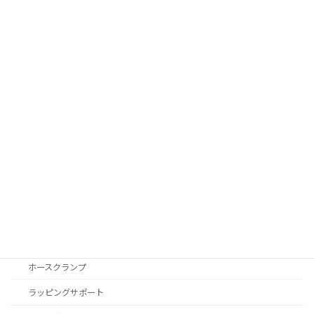
次世代育成支援対策推進法及び女性活躍
ニュース
推進法に基づく行動計画の策定について
2025年7月28日
カテゴリー
ニュース
安全衛生
製品紹介
アイデア商品
ホースクランプ
ラッピングサポート