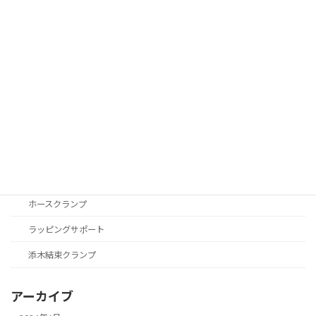
2025年7月28日
カテゴリー
ニュース
安全衛生
製品紹介
アイデア商品
ホースクランプ
ラッピングサポート
添木結束クランプ
アーカイブ