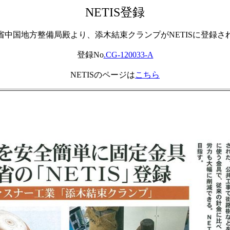
NETIS登録
省中国地方整備局殿より、添木結束クランプがNETISに登録さ
登録No
.CG-120033-A
NETISのページは
こちら